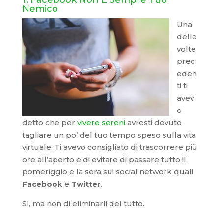
1. Facebook Non È Sempre Tuo
Nemico
Una
delle
volte
prec
eden
ti ti
avev
o
detto che per
vivere sereni
avresti dovuto
tagliare un po’ del tuo tempo speso sulla vita
virtuale. Ti avevo consigliato di trascorrere più
ore all’aperto e di evitare di passare tutto il
pomeriggio e la sera sui social network quali
Facebook
e
Twitter
.
Sì, ma non di eliminarli del tutto.