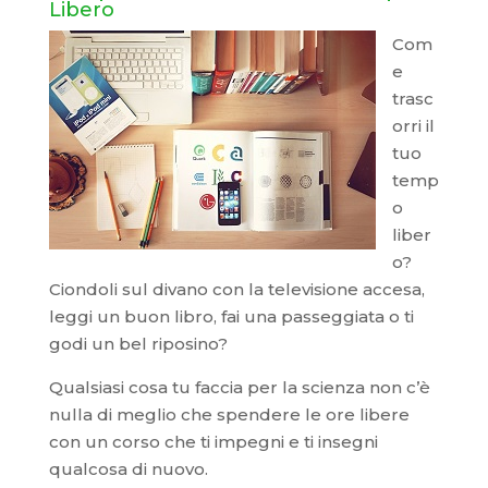
Libero
Com
e
trasc
orri il
tuo
temp
o
liber
o?
Ciondoli sul divano con la televisione accesa,
leggi un buon libro, fai una passeggiata o ti
godi un bel riposino?
Qualsiasi cosa tu faccia per la scienza non c’è
nulla di meglio che spendere le ore libere
con un corso che ti impegni e ti insegni
qualcosa di nuovo.