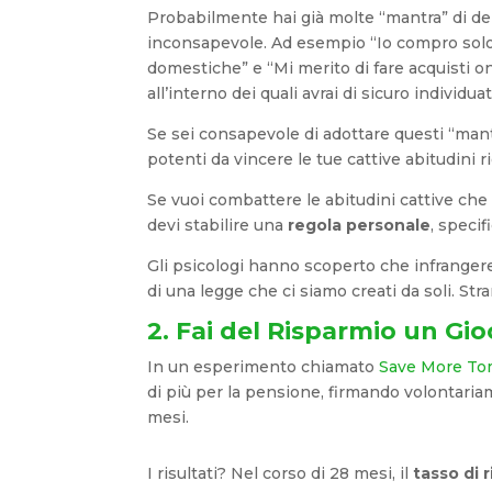
Probabilmente hai già molte “mantra” di den
inconsapevole. Ad esempio “Io compro solo
domestiche” e “Mi merito di fare acquisti o
all’interno dei quali avrai di sicuro individua
Se sei consapevole di adottare questi “man
potenti da vincere le tue cattive abitudini r
Se vuoi combattere le abitudini cattive ch
devi stabilire una
regola personale
, specif
Gli psicologi hanno scoperto che infrangere 
di una legge che ci siamo creati da soli. Str
2. Fai del Risparmio un Gi
In un esperimento chiamato
Save More T
di più per la pensione, firmando volontaria
mesi.
I risultati? Nel corso di 28 mesi, il
tasso di 