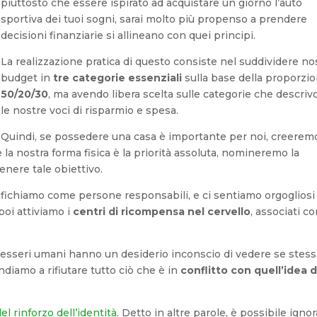
piuttosto che essere ispirato ad acquistare un giorno l’auto
sportiva dei tuoi sogni, sarai molto più propenso a prendere
decisioni finanziarie si allineano con quei principi.
La realizzazione pratica di questo consiste nel suddividere no
budget in
tre categorie essenziali
sulla base della proporzi
50/20/30
, ma avendo libera scelta sulle categorie che descri
le nostre voci di risparmio e spesa.
Quindi, se possedere una casa è importante per noi, creerem
e la nostra forma fisica è la priorità assoluta, nomineremo la
tenere tale obiettivo.
ifichiamo come persone responsabili, e ci sentiamo orgogliosi 
 poi attiviamo i
centri di ricompensa nel cervello
, associati co
gli esseri umani hanno un desiderio inconscio di vedere se stess
diamo a rifiutare tutto ciò che è in
conflitto con quell’idea d
del rinforzo dell’identità
. Detto in altre parole, è possibile igno