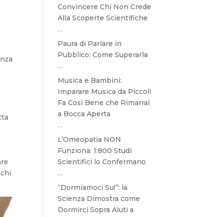
Convincere Chi Non Crede
Alla Scoperte Scientifiche
…
Paura di Parlare in
Pubblico: Come Superarla
anza
…
Musica e Bambini:
Imparare Musica da Piccoli
Fa Così Bene che Rimarrai
a Bocca Aperta
tta
…
L’Omeopatia NON
Funziona: 1.800 Studi
Scientifici lo Confermano
are
…
ochi
“Dormiamoci Su!”: la
Scienza Dimostra come
Dormirci Sopra Aiuti a