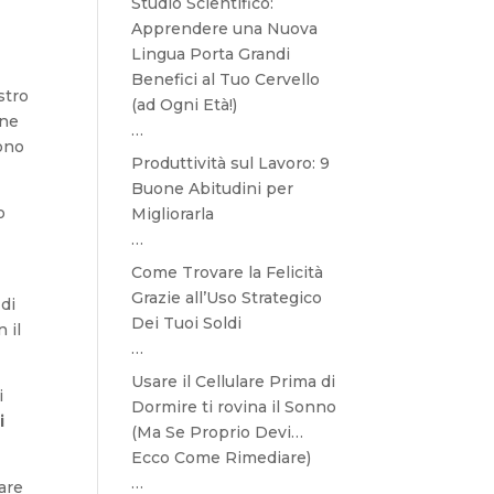
Studio Scientifico:
Apprendere una Nuova
Lingua Porta Grandi
Benefici al Tuo Cervello
stro
(ad Ogni Età!)
one
…
vono
Produttività sul Lavoro: 9
Buone Abitudini per
o
Migliorarla
…
Come Trovare la Felicità
Grazie all’Uso Strategico
di
Dei Tuoi Soldi
n il
…
Usare il Cellulare Prima di
i
Dormire ti rovina il Sonno
i
(Ma Se Proprio Devi…
Ecco Come Rimediare)
…
rare