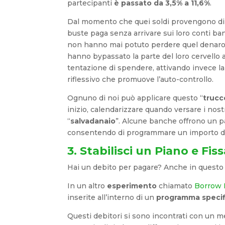
partecipanti
è passato da 3,5% a 11,6%
.
Dal momento che quei soldi provengono dir
buste paga senza arrivare sui loro conti ban
non hanno mai potuto perdere quel denaro.
hanno bypassato la parte del loro cervello a
tentazione di spendere, attivando invece l
riflessivo che promuove l’auto-controllo.
Ognuno di noi può applicare questo “
trucc
inizio, calendarizzare quando versare i nostr
“
salvadanaio
”. Alcune banche offrono un p
consentendo di programmare un importo da
3. Stabilisci un Piano e Fiss
Hai un debito per pagare? Anche in questo c
In un altro
esperimento
chiamato
Borrow 
inserite all’interno di un
programma speci
Questi debitori si sono incontrati con un m