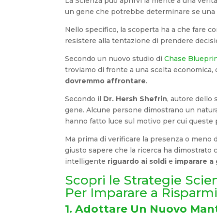
La Scienza può aprirvi la mente a una verità 
un gene che potrebbe determinare se una pe
Nello specifico, la scoperta ha a che fare con
resistere alla tentazione di prendere decisi
Secondo un nuovo studio di
Chase Bluepri
troviamo di fronte a una scelta economica
dovremmo affrontare
.
Secondo il
Dr. Hersh Shefrin
, autore dello 
gene. Alcune persone dimostrano un naturale
hanno fatto luce sul motivo per cui queste 
Ma prima di verificare la presenza o meno d
giusto sapere che la ricerca ha dimostrato
intelligente
riguardo ai soldi
e
imparare a 
Scopri le Strategie Sci
Per Imparare a Risparm
1. Adottare Un Nuovo Man