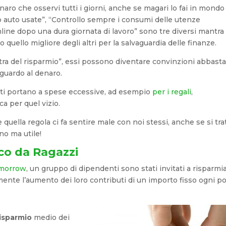
aro che osservi tutti i giorni, anche se magari lo fai in mondo
 auto usate”, “Controllo sempre i consumi delle utenze
nline dopo una dura giornata di lavoro” sono tre diversi mantra
to quello migliore degli altri per la salvaguardia delle finanze.
tra del risparmio”, essi possono diventare convinzioni abbast
iguardo al denaro.
e ti portano a spese eccessive, ad esempio
per i regali
,
ica per quel vizio.
quella regola ci fa sentire male con noi stessi, anche se si tra
ano ma utile!
oco da Ragazzi
omorrow
, un gruppo di dipendenti sono stati invitati a risparmi
mente l’aumento dei loro contributi di un importo fisso ogni p
risparmio
medio dei