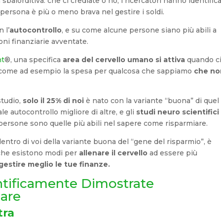
sbalorditiva: che ci crediate o no, i ricercatori hanno identific
rsona è più o meno brava nel gestire i soldi.
 l’
autocontrollo
, e su come alcune persone siano più abili a
oni finanziarie avventate.
nt
®, una specifica
area del cervello umano si attiva
quando c
, come ad esempio la spesa per qualcosa che sappiamo
che no
studio,
solo il 25% di noi
è nato con la variante “buona” di quel
 autocontrollo migliore di altre, e gli
studi neuro scientifici
persone sono quelle più abili nel sapere come risparmiare.
entro di voi della variante buona del “gene del risparmio”, è
 che esistono modi per
allenare il cervello
ad essere più
gestire meglio le tue finanze.
entificamente Dimostrate
iare
tra