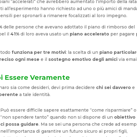
 piani “accelerati” che avrebbero aumentato l’importo della rata
ti all’esperimento hanno richiesto ad uno o più amici di mand
ensili per spronarli a rimanere focalizzati al loro impegno.
%
delle persone che avevano adottato il piano di rimborso del
el il
41%
di loro aveva usato un
piano accelerato
per pagare 
metodo
funziona per tre motivi
: la scelta di un
piano particola
reciso ogni mese
e il
sostegno emotivo degli amici
via emai
oi Essere Veramente
enaro sia come desideri, devi prima decidere
chi sei davvero
e
coerente
a tale identità.
Può essere difficile sapere esattamente “come risparmiare” o
“non spendere tanto” quando non si dispone di un
obiettivo
ci possa guidare
. Ma se sei una persona che crede ad esemp
nell’importanza di garantire un futuro sicuro ai propri figli,