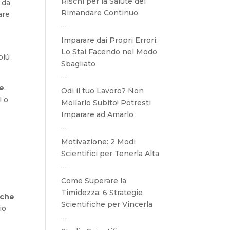
Rischi per la Salute del
 da
Rimandare Continuo
are
…
Imparare dai Propri Errori:
Lo Stai Facendo nel Modo
più
Sbagliato
…
re
,
Odi il tuo Lavoro? Non
l o
Mollarlo Subito! Potresti
Imparare ad Amarlo
…
Motivazione: 2 Modi
Scientifici per Tenerla Alta
…
Come Superare la
Timidezza: 6 Strategie
 che
Scientifiche per Vincerla
io
…