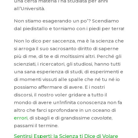
una certa materia l’ha studiata per anni
all’Università.
Non stiamo esagerando un po’? Scendiamo
dal piedistallo e torniamo con i piedi per terra!
Non lo dico per saccenza, ma è la scienza che
si arroga il suo sacrosanto diritto di saperne
più di me, di te e di moltissimi altri. Perché gli
scienziati, i ricercatori, gli studiosi, hanno tutti
una sana esperienza di studi, di esperimenti e
di momenti vissuti alle spalle che né tu né io
possiamo affermare di avere. E i nostri
discorsi, il nostro voler gridare a tutto il
mondo di avere un’infinita conoscenza non fa
altro che farci sprofondare in un oceano di
errori
, di sbagli e di grandissime
cavolate
,
passami il termine.
Sentirsi Esperti: la Scienza ti Dice di Volare