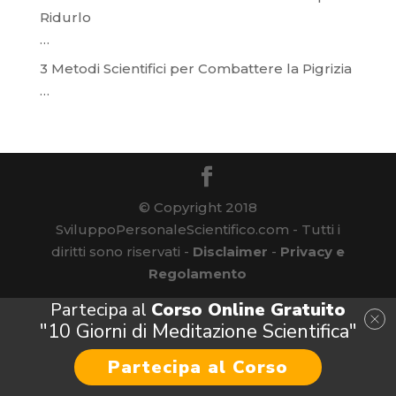
Ridurlo
…
3 Metodi Scientifici per Combattere la Pigrizia
…
© Copyright 2018
SviluppoPersonaleScientifico.com - Tutti i
diritti sono riservati -
Disclaimer
-
Privacy e
Regolamento
Partecipa al
Corso Online Gratuito
"10 Giorni di Meditazione Scientifica"
Partecipa al Corso