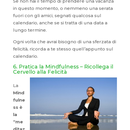
Se non hai il tempo di prendere una vacanza
in questo momento, o nemmeno una serata
fuori con gli amici, segnati qualcosa sul
calendario, anche se si tratta di una data a
lungo termine.
Ogni volta che avrai bisogno di una sferzata di
felicità, ricorda a te stesso quell’appunto sul
calendario.
6. Pratica la Mindfulness – Ricollega il
Cervello alla Felicità
La
Mind
fulne
ss è
la
“me
ditaz