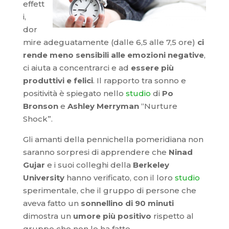
effett
i,
dor
mire adeguatamente (dalle 6,5 alle 7,5 ore)
ci
rende meno sensibili alle emozioni negative
,
ci aiuta a concentrarci e ad
essere più
produttivi e felici
. Il rapporto tra sonno e
positività è spiegato nello
studio
di
Po
Bronson
e
Ashley Merryman
“Nurture
Shock”.
Gli amanti della pennichella pomeridiana non
saranno sorpresi di apprendere che
Ninad
Gujar
e i suoi colleghi della
Berkeley
University
hanno verificato, con il loro
studio
sperimentale, che il gruppo di persone che
aveva fatto un
sonnellino di 90 minuti
dimostra un
umore più positivo
rispetto al
gruppo che non lo ha fatto.