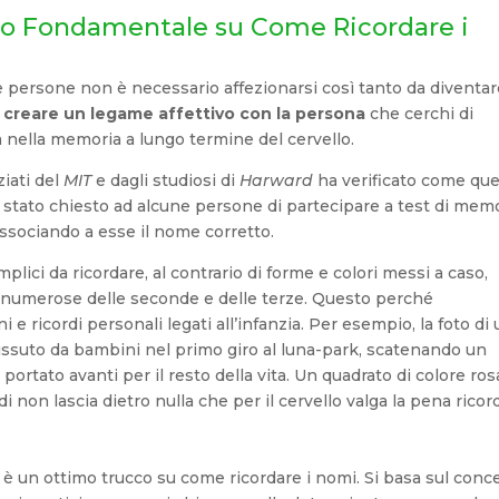
olo Fondamentale su Come Ricordare i
e persone non è necessario affezionarsi così tanto da diventa
e
creare un legame affettivo con la persona
che cerchi di
a nella memoria a lungo termine del cervello.
iati del
MIT
e dagli studiosi di
Harward
ha verificato come qu
, è stato chiesto ad alcune persone di partecipare a test di memo
 associando a esse il nome corretto.
lici da ricordare, al contrario di forme e colori messi a caso,
 numerose delle seconde e delle terze. Questo perché
e ricordi personali legati all’infanzia. Per esempio, la foto di
vissuto da bambini nel primo giro al luna-park, scatenando un
ortato avanti per il resto della vita. Un quadrato di colore ros
 non lascia dietro nulla che per il cervello valga la pena ricor
 è un ottimo trucco su come ricordare i nomi. Si basa sul conc