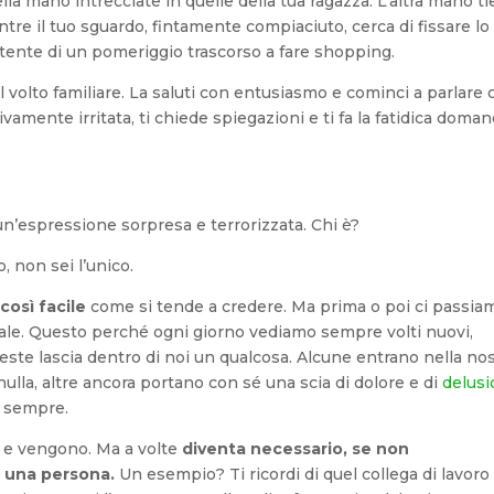
lla mano intrecciate in quelle della tua ragazza. L’altra mano t
e il tuo sguardo, fintamente compiaciuto, cerca di fissare lo
ertente di un pomeriggio trascorso a fare shopping.
l volto familiare. La saluti con entusiasmo e cominci a parlare
vamente irritata, ti chiede spiegazioni e ti fa la fatidica doman
 un’espressione sorpresa e terrorizzata. Chi è?
, non sei l’unico.
così facile
come si tende a credere. Ma prima o poi ci passia
ale. Questo perché ogni giorno vediamo sempre volti nuovi,
te lascia dentro di noi un qualcosa. Alcune entrano nella nos
nulla, altre ancora portano con sé una scia di dolore e di
delus
r sempre.
 e vengono. Ma a volte
diventa necessario, se non
i una persona.
Un esempio? Ti ricordi di quel collega di lavoro