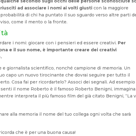
qualche secondo sugli occhi delle persone sconosciute s
riusciti ad associare i nomi ai volti giusti
con la maggiore
probabilità di chi ha puntato il suo sguardo verso altre parti d
viso, come il mento o la fronte.
ità
dare i nomi: giocare con i pensieri ed essere creativi.
Per
rsona e il suo nome, è importante creare dei creativi
.
ore e giornalista scientifico, nonché campione di memoria. Un
o capo un nuovo tirocinante che dovrai seguire per tutto il
erto. Cosa fai per ricordartelo? Associ dei segnali. Ad esempio
 senti il nome Roberto è il famoso Roberto Benigni, immagina 
ntre interpreta il più famoso film del già citato Benigni, “La v
amare alla memoria il nome del tuo collega ogni volta che sarà
 ricorda che è per una buona causa!