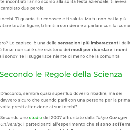
ate incontrati l’anno scorso alla solita festa aziendale, ti aveva
scambiato due parole.
oi occhi. Ti guarda, ti riconosce e ti saluta. Ma tu non hai la più
vitare brutte figure, ti limiti a sorridere e a parlare con lui com
vero? Lo capisco, è una delle
sensazioni più imbarazzanti
, dall
erò forse non sai è che esistono dei
modi per ricordare i nomi
li sono? Te li suggerisce niente di meno che la comunità
Secondo le Regole della Scienza
D’accordo, sembra quasi superfluo doverlo ribadire, ma sei
davvero sicuro che quando parli con una persona per la prim
volta presti attenzione ai suoi occhi?
Secondo uno
studio
del 2007 affrontato dalla
Tokyo Gakugei
University
, i partecipanti all’esperimento che
si sono sofferm