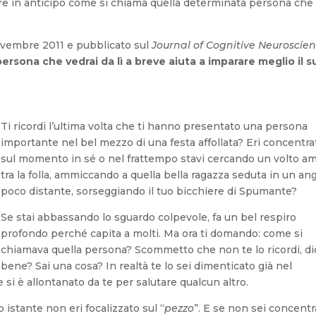
ere in anticipo come si chiama quella determinata persona che 
vembre 2011 e pubblicato sul
Journal of Cognitive Neuroscie
 persona che vedrai da lì a breve aiuta a imparare meglio il s
Ti ricordi l’ultima volta che ti hanno presentato una persona
importante nel bel mezzo di una festa affollata? Eri concentra
sul momento in sé o nel frattempo stavi cercando un volto a
tra la folla, ammiccando a quella bella ragazza seduta in un an
poco distante, sorseggiando il tuo bicchiere di Spumante?
Se stai abbassando lo sguardo colpevole, fa un bel respiro
profondo perché capita a molti. Ma ora ti domando: come si
chiamava quella persona? Scommetto che non te lo ricordi, di
bene? Sai una cosa? In realtà te lo sei dimenticato già nel
 si è allontanato da te per salutare qualcun altro.
istante non eri focalizzato sul “
pezzo
”. E se non sei concentr