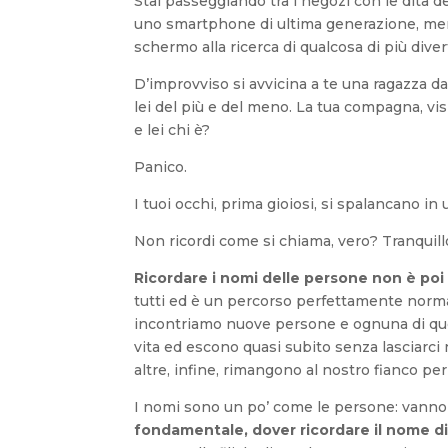
Stai passeggiando tra i negozi con le dita de
uno smartphone di ultima generazione, mentr
schermo alla ricerca di qualcosa di più div
D’improvviso si avvicina a te una ragazza da
lei del più e del meno. La tua compagna, visi
e lei chi è?
Panico.
I tuoi occhi, prima gioiosi, si spalancano in
Non ricordi come si chiama, vero? Tranquillo
Ricordare i nomi delle persone non è poi 
tutti ed è un percorso perfettamente norm
incontriamo nuove persone e ognuna di ques
vita ed escono quasi subito senza lasciarci 
altre, infine, rimangono al nostro fianco pe
I nomi sono un po’ come le persone: vanno
fondamentale, dover ricordare il nome d