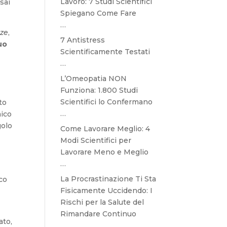
Lavoro: 7 Studi Scientifici
sai
Spiegano Come Fare
…
nze
,
7 Antistress
uo
Scientificamente Testati
…
L’Omeopatia NON
Funziona: 1.800 Studi
Scientifici lo Confermano
to
…
mico
golo
Come Lavorare Meglio: 4
Modi Scientifici per
Lavorare Meno e Meglio
…
La Procrastinazione Ti Sta
co
Fisicamente Uccidendo: I
Rischi per la Salute del
Rimandare Continuo
ato,
…