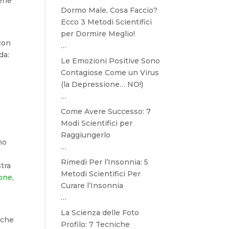
iene
Dormo Male, Cosa Faccio?
Ecco 3 Metodi Scientifici
per Dormire Meglio!
 con
…
da:
Le Emozioni Positive Sono
Contagiose Come un Virus
(la Depressione… NO!)
…
Come Avere Successo: 7
Modi Scientifici per
Raggiungerlo
mo
…
Rimedi Per l’Insonnia: 5
tra
Metodi Scientifici Per
ione
,
Curare l’Insonnia
…
La Scienza delle Foto
 che
Profilo: 7 Tecniche