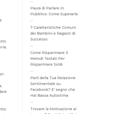
…
Paura di Parlare in
Pubblico: Come Superarla
…
re
7 Caratteristiche Comuni
dei Bambini e Ragazzi di
Successo
esto
…
ria,
Come Risparmiare: 5
Metodi Testati Per
Risparmiare Soldi
…
 un
Parli della Tua Relazione
Sentimentale su
a,
Facebook? E’ segno che
dare.
Hai Bassa Autostima
…
Trovare la Motivazione al
etto