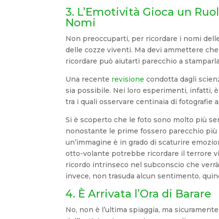
3. L’Emotività Gioca un Ru
Nomi
Non preoccuparti, per ricordare i nomi dell
delle cozze viventi. Ma devi ammettere ch
ricordare può aiutarti parecchio a stamparl
Una recente
revisione
condotta dagli scienz
sia possibile. Nei loro esperimenti, infatti
tra i quali osservare centinaia di fotografie
Si è scoperto che le foto sono molto più semp
nonostante le prime fossero parecchio più
un’immagine è in grado di scaturire emozioni 
otto-volante potrebbe ricordare il terrore 
ricordo intrinseco nel subconscio che verrà p
invece, non trasuda alcun sentimento, quindi
4. È Arrivata l’Ora di Barare
No, non è l’ultima spiaggia, ma sicuramente